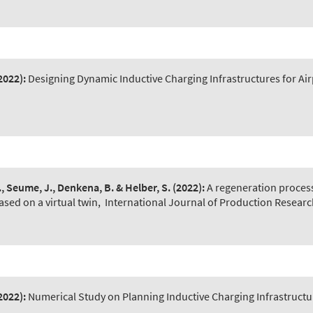
2022):
Designing Dynamic Inductive Charging Infrastructures for Air
P., Seume, J., Denkena, B. & Helber, S.
(2022):
A regeneration process
sed on a virtual twin
,
International Journal of Production Research
2022):
Numerical Study on Planning Inductive Charging Infrastructure