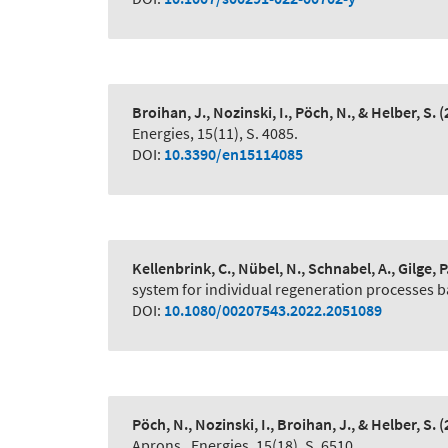
Broihan, J., Nozinski, I., Pöch, N., & Helber, S.
(
Energies, 15(11), S. 4085.
DOI:
10.3390/en15114085
Kellenbrink, C., Nübel, N., Schnabel, A., Gilge, 
system for individual regeneration processes ba
DOI:
10.1080/00207543.2022.2051089
Pöch, N., Nozinski, I., Broihan, J., & Helber, S.
(
Aprons
,
Energies, 15(18), S. 6510.