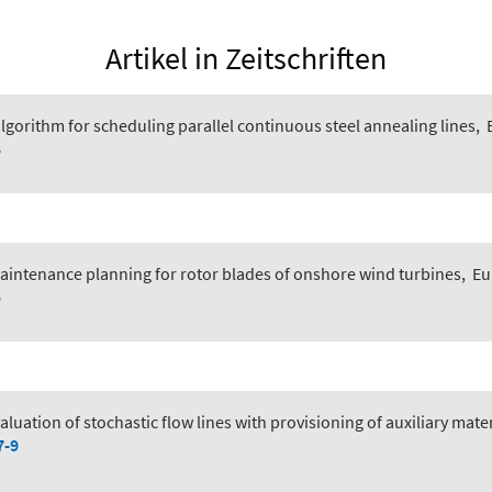
Artikel in Zeitschriften
lgorithm for scheduling parallel continuous steel annealing lines
,
8
maintenance planning for rotor blades of onshore wind turbines
,
Eu
5
aluation of stochastic flow lines with provisioning of auxiliary mater
7-9