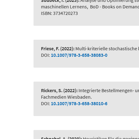
Südbeck, I.
(2023):
Analyse und Optimierung st
maschinellen Lernens
,
BoD - Books on Deman
ISBN: 3734720273
Friese, F.
(2022):
Multi-kriterielle stochastisc
DOI:
10.1007/978-3-658-38083-0
Rickers, S.
(2022):
Integrierte Bestellmengen-
Fachmedien Wiesbaden.
DOI:
10.1007/978-3-658-38010-6
Schnabel, A.
(2020):
Heuristiken für die gewinn