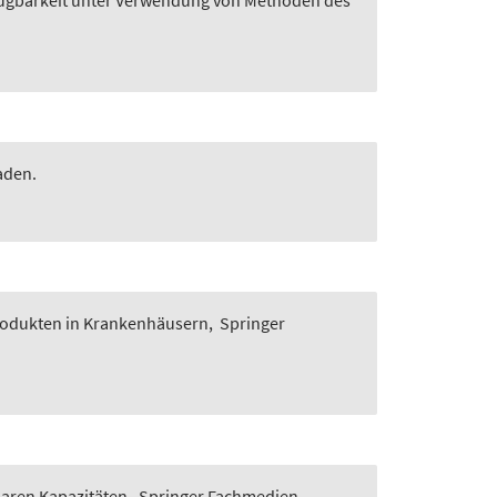
rfügbarkeit unter Verwendung von Methoden des
aden.
produkten in Krankenhäusern
,
Springer
baren Kapazitäten
,
Springer Fachmedien