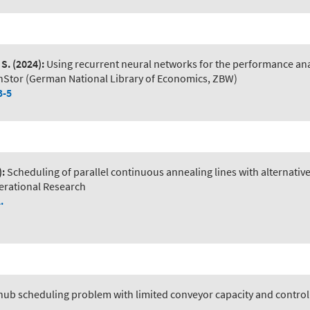
 S.
(2024):
Using recurrent neural networks for the performance ana
onStor (German National Library of Economics, ZBW)
3-5
):
Scheduling of parallel continuous annealing lines with alternativ
erational Research
.
hub scheduling problem with limited conveyor capacity and contro