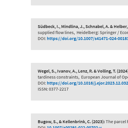
Südbeck, I., Mindlina, J., Schnabel, A. & Helber,
supplied flow lines
,
Heidelberg: Springer / Ec
DOI:
https://doi.org/10.1007/s41471-024-0018
Wegel, S., Ivanov, A., Lenz, R. & Volling, T.
(2024
tardiness constraints
,
European Journal of Op
DOI:
https://doi.org/10.1016/j.ejor.2023.12.032
ISSN: 0377-2217
Bugow, S., & Kellenbrink, C.
(2023):
The parcel 
DOI:
10.1007/s00291-022-00702-y