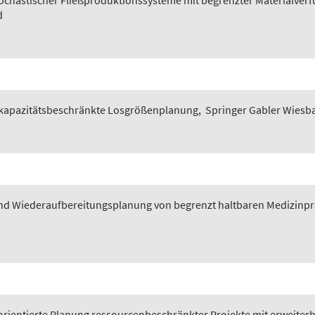
ochastischer Fließproduktionssysteme mit begrenzter Materialve
d
he kapazitätsbeschränkte Losgrößenplanung
,
Springer Gabler Wiesb
 und Wiederaufbereitungsplanung von begrenzt haltbaren Medizin
orientierte Planung ressourcenbeschränkter Projekte mit erweiter