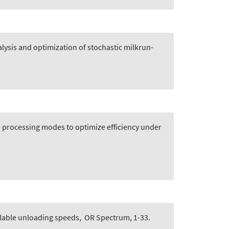
lysis and optimization of stochastic milkrun-
e processing modes to optimize efficiency under
llable unloading speeds
,
OR Spectrum, 1-33.