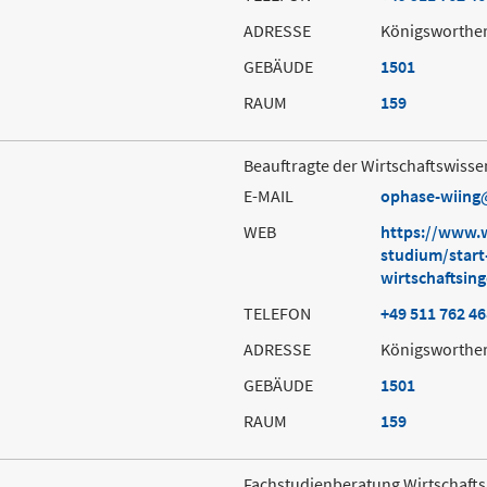
ADRESSE
Königsworther
GEBÄUDE
1501
RAUM
159
Beauftragte der Wirtschaftswisse
E-MAIL
ophase-wiing
WEB
https://www.
studium/start
wirtschaftsin
TELEFON
+49 511 762 4
ADRESSE
Königsworther
GEBÄUDE
1501
RAUM
159
Fachstudienberatung Wirtschaft