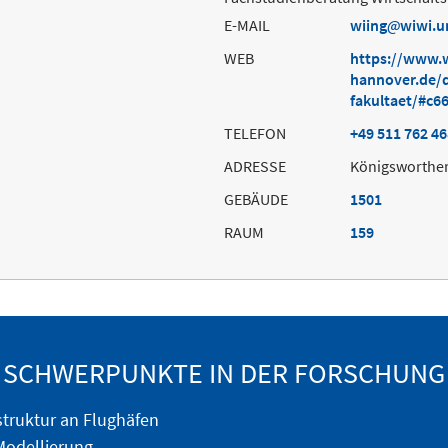
E-MAIL
wiing
wiwi.u
WEB
https://www.w
hannover.de/
fakultaet/#c6
TELEFON
+49 511 762 4
ADRESSE
Königsworther
GEBÄUDE
1501
RAUM
159
SCHWERPUNKTE IN DER FORSCHUNG
struktur an Flughäfen
odellierung