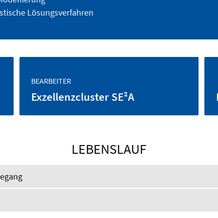
istische Lösungsverfahren
BEARBEITER
Exzellenzcluster SE²A
LEBENSLAUF
degang