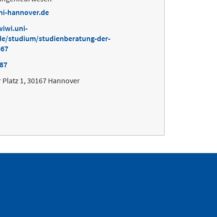
ni-hannover.de
iwi.uni-
de/studium/studienberatung-der-
667
687
 Platz 1, 30167 Hannover