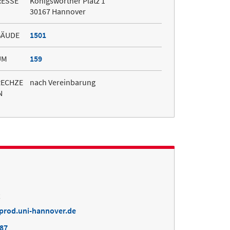
RESSE
Königsworther Platz 1
30167 Hannover
BÄUDE
1501
UM
159
RECHZE
nach Vereinbarung
N
t
prod.uni-hannover.de
687