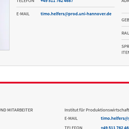
TELEFON
+49 511 762 4687
AD
E-MAIL
timo.helfers
prod.uni-hannover.de
GE
RA
SP
ITE
UND MITARBEITER
Institut für Produktionswirtschaf
E-MAIL
timo.helfers
TELEFON
+49 511 762 4