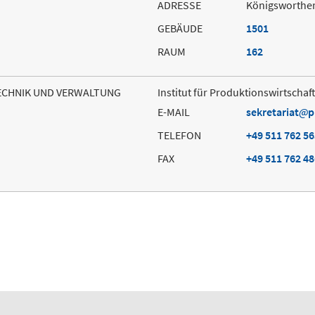
ADRESSE
Königsworther
GEBÄUDE
1501
RAUM
162
TECHNIK UND VERWALTUNG
Institut für Produktionswirtschaf
E-MAIL
sekretariat
p
TELEFON
+49 511 762 5
FAX
+49 511 762 4