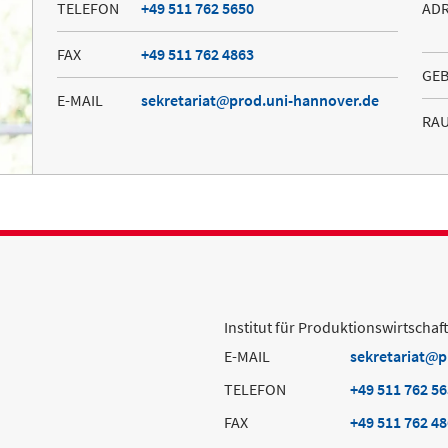
TELEFON
+49 511 762 5650
AD
FAX
+49 511 762 4863
GE
E-MAIL
sekretariat
prod.uni-hannover.de
RA
Institut für Produktionswirtschaf
E-MAIL
sekretariat
p
TELEFON
+49 511 762 5
FAX
+49 511 762 4