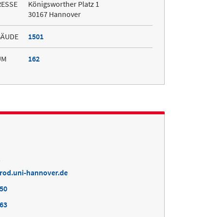
RESSE
Königsworther Platz 1
30167 Hannover
BÄUDE
1501
UM
162
t
rod.uni-hannover.de
650
863